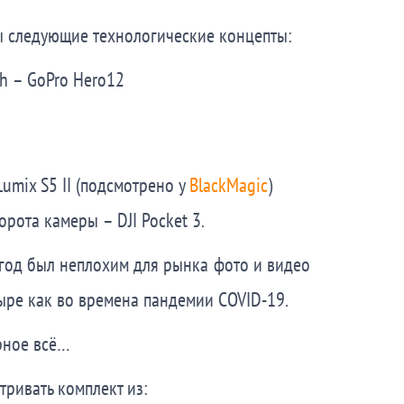
ны следующие технологические концепты:
h – GoPro Hero12
umix S5 II (подсмотрено у
BlackMagic
)
рота камеры – DJI Pocket 3.
год был неплохим для рынка фото и видео
тыре как во времена пандемии COVID-19.
ерное всё…
тривать комплект из: