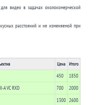
 для видео в задачах околокомерческой
окусных расстояний и не изменяемой при
ъектив
Цена
Итого
450
1850
II-A VC RXD
700
2000
1300
2600