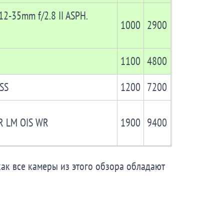
12-35mm f/2.8 II ASPH.
1000
2900
1100
4800
SS
1200
7200
 R LM OIS WR
1900
9400
как все камеры из этого обзора обладают