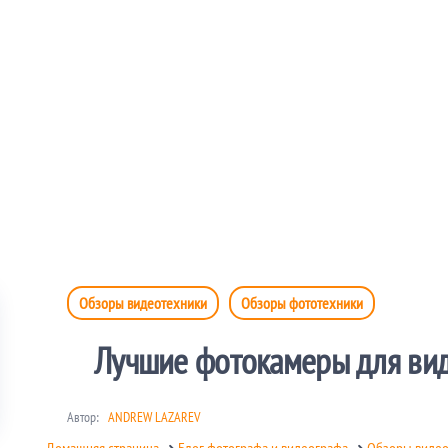
Обзоры видеотехники
Обзоры фототехники
Лучшие фотокамеры для вид
Автор:
ANDREW LAZAREV
Домашняя страница
➜
Блог фотографа и видеографа
➜
Обзоры виде