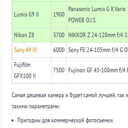
Panasonic Lumix G X Vario 
Lumix G9 II
1900
POWER O.I.S.
Nikon Z8
3700
NIKKOR Z 24-120mm f/4 S
Sony A9 III
6000
Sony FE 24-105mm f/4 G O
Fujifilm
7500
Fujinon GF 45-100mm f/4
GFX100 II
Самая дешевая камера и будет самой лучшей, так 
такими параметрами:
Пригодны для коммерческой фотосъемки.