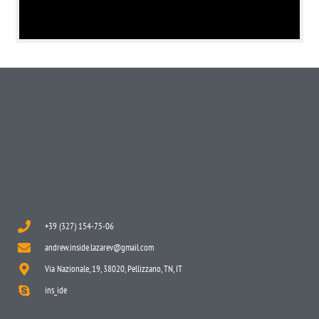
+39 (327) 154-75-06
andrew.inside.lazarev@gmail.com
Via Nazionale, 19, 38020, Pellizzano, TN, IT
ins_ide