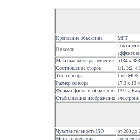
Крепление объектива
MFT
фактическ
Пиксели
эффективн
Максимальное разрешение
5184 x 38
Соотношение сторон
1:1, 3:2, 4:
Тип сенсора
Live MOS
Размер сенсора
17,3 х 13 
Формат файла изображения
JPEG, Ra
Стабилизация изображения
электронна
Чувствительность ISO
от 200 до
Метод измерения
средневзв