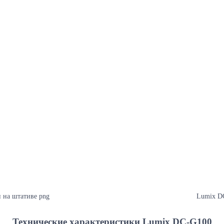
 на штативе png
Lumix DC
Технические характеристики Lumix DC-G100