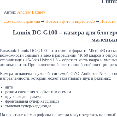
Lumix
Автор:
Andrew Lazarev
Домашняя страница
➜
Новости фото и видео 2025
➜
Новости 
Lumix DC-G100 – камера для блогер
маленьки
Panasonic Lumix DC-G100 – это ответ в формате Micro 4/3 со 
возможности снимать видео в разрешении 4K 60 кадров в секунд
стабилизация «5-Axis Hybrid I.S.» обрезает часть кадра и уме
дискомфортно. При включенной электронной стабилизации резко
Камера оснащена звуковой системой OZO Audio от Nokia, со
направленности, который может захватывать звук в режимах:
авто
режим слежения за объектом съемки
круговая диаграмма
фронтальная супер-кардиоида
тыловая супер-кардиоида.
На практике же микрофоны не всегда могут отделить полезный