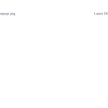
переди png
Lumix DC