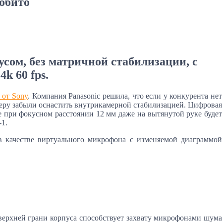
робито
сом, без матричной стабилизации, с
k 60 fps.
 от Sony
. Компания Panasonic решила, что если у конкурента не
меру забыли оснастить внутрикамерной стабилизацией. Цифровая
же при фокусном расстоянии 12 мм даже на вытянутой руке будет
-1.
в качестве виртуального микрофона с изменяемой диаграммой
верхней грани корпуса способствует захвату микрофонами шума