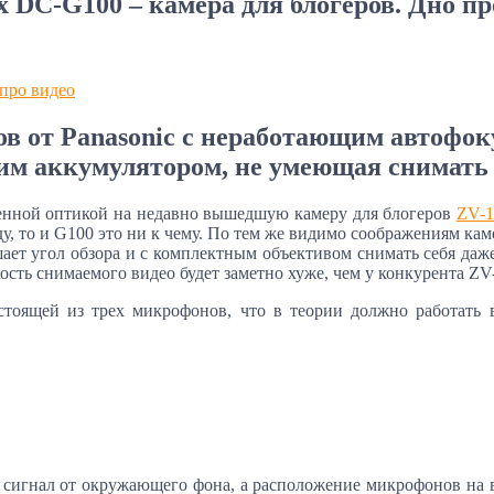
 DC-G100 – камера для блогеров. Дно п
про видео
ов от Panasonic с неработающим автофоку
м аккумулятором, не умеющая снимать 4
сменной оптикой на недавно вышедшую камеру для блогеров
ZV-1
у, то и G100 это ни к чему. По тем же видимо соображениям ка
ньшает угол обзора и с комплектным объективом снимать себя да
сть снимаемого видео будет заметно хуже, чем у конкурента ZV
стоящей из трех микрофонов, что в теории должно работать 
 сигнал от окружающего фона, а расположение микрофонов на 