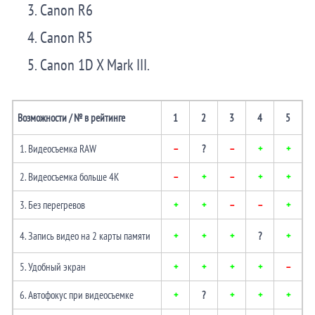
Canon R6
Canon R5
Canon 1D X Mark III.
Возможности / № в рейтинге
1
2
3
4
5
1. Видеосъемка RAW
–
?
–
+
+
2. Видеосъемка больше 4K
–
+
–
+
+
3. Без перегревов
+
+
–
–
+
4. Запись видео на 2 карты памяти
+
+
+
?
+
5. Удобный экран
+
+
+
+
–
6. Автофокус при видеосъемке
+
?
+
+
+