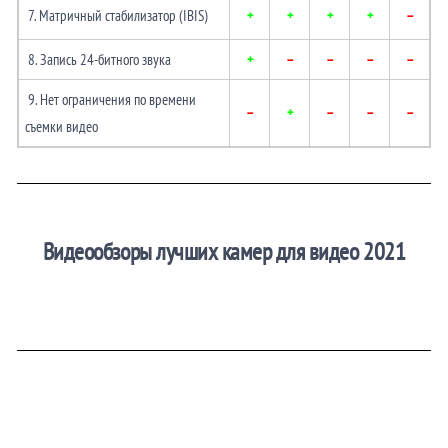
7. Матричный стабилизатор (IBIS)
+
+
+
+
–
8. Запись 24-битного звука
+
–
–
–
–
9. Нет ограничения по времени
–
+
–
–
–
съемки видео
Видеообзоры лучших камер для видео 2021