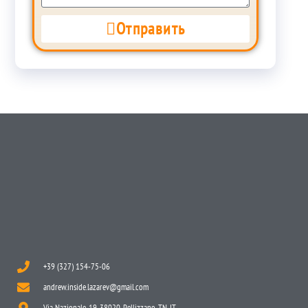
Отправить
+39 (327) 154-75-06
andrew.inside.lazarev@gmail.com
Via Nazionale, 19, 38020, Pellizzano, TN, IT