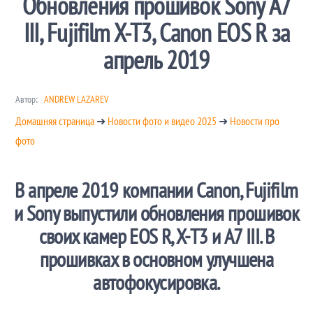
Обновления прошивок Sony A7
III, Fujifilm X-T3, Canon EOS R за
апрель 2019
Автор:
ANDREW LAZAREV
Домашняя страница
➜
Новости фото и видео 2025
➜
Новости про
фото
В апреле 2019 компании Canon, Fujifilm
и Sony выпустили обновления прошивок
своих камер EOS R, X-T3 и A7 III. В
прошивках в основном улучшена
автофокусировка.