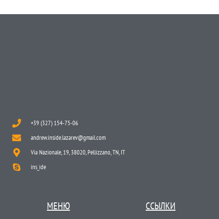
+39 (327) 154-75-06
andrew.inside.lazarev@gmail.com
Via Nazionale, 19, 38020, Pellizzano, TN, IT
ins_ide
МЕНЮ
ССЫЛКИ