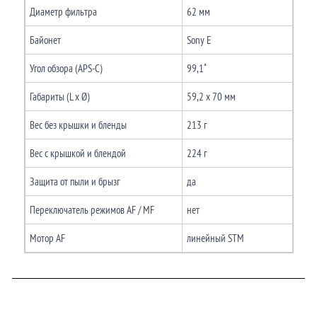
Диаметр фильтра
62 мм
Байонет
Sony E
Угол обзора (APS-C)
99,1˚
Габариты (L x Ø)
59,2 x 70 мм
Вес без крышки и бленды
213 г
Вес c крышкой и блендой
224 г
Защита от пыли и брызг
да
Переключатель режимов AF / MF
нет
Мотор AF
линейный STM