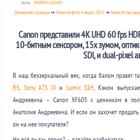
Автор:
ANDREW LAZAREV
Домашняя страница
➜
Новости фото и видео 2025
➜
Новости про ви
Canon представили 4K UHD 60 fps H
10-битным сенсором, 15x зумом, опти
SDI, и dual-pixel 
В наш беззеркальный век, когда балом правят 
R5
,
Sony A7S III
и
Lumix S1H
, Кэнон выпуска
Андреевича – Canon XF605 с ценником в поло
Анатолия Андреевича. И если он захочет продать 
он на нее покупателя?
Но всё ли так плохо? – давайте разбираться.